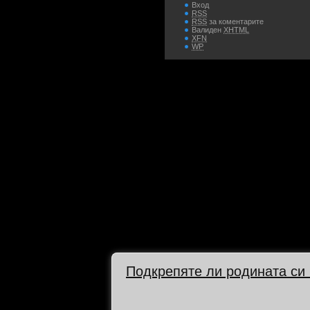
Вход
RSS
RSS
за коментарите
Валиден
XHTML
XFN
WP
Подкрепяте ли родината си