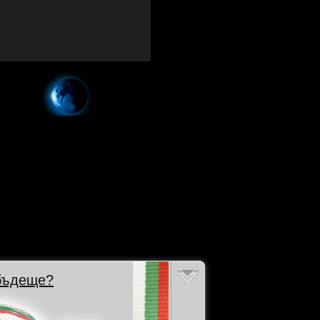
 бъдеще?