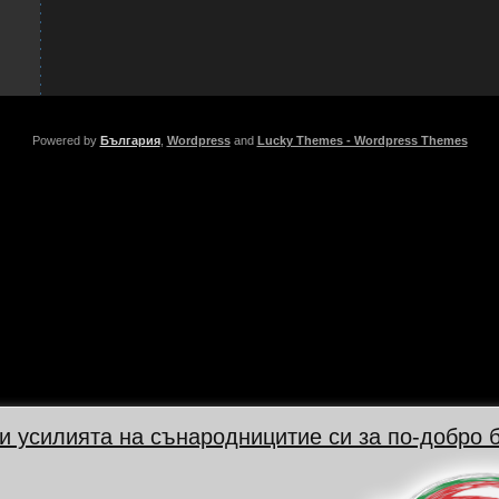
Powered by
България
,
Wordpress
and
Lucky Themes - Wordpress Themes
 и усилията на сънародницитие си за по-добро